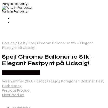
Party In Festudstyr
Party In Festudstyr
Forside
/
Fest
/
Spejl Chrome Balloner 10 Stk – Elegant
Festpynt på Udsalg!
Spejl Chrome Balloner 10 Stk –
Elegant Festpynt på Udsalg!
Købes hos Festkassen
Varenummer (SKU):
83cd737234a4
Kategorier:
Balloner
,
Fest
,
Fødselsdag
Previous Product
Next Product
Beskrivelse