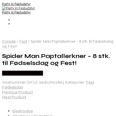
Party In Festudstyr
Party In Festudstyr
Forside
/
Fest
/
Spider Man Paptallerkner – 8 stk. til Fødselsdag
og Fest!
Spider Man Paptallerkner – 8 stk.
til Fødselsdag og Fest!
Købes hos Festkassen
Varenummer (SKU):
aedc2f6128e3
Kategorier:
Fest
,
Fødselsdag
Previous Product
Next Product
Beskrivelse
Yderligere information