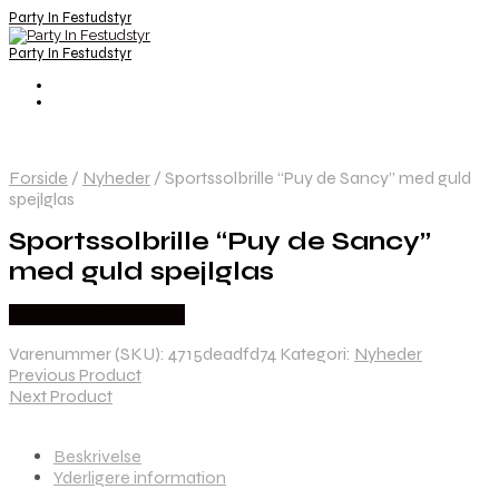
Party In Festudstyr
Party In Festudstyr
Forside
/
Nyheder
/
Sportssolbrille “Puy de Sancy” med guld
spejlglas
Sportssolbrille “Puy de Sancy”
med guld spejlglas
Købes hos Festkassen
Varenummer (SKU):
4715deadfd74
Kategori:
Nyheder
Previous Product
Next Product
Beskrivelse
Yderligere information