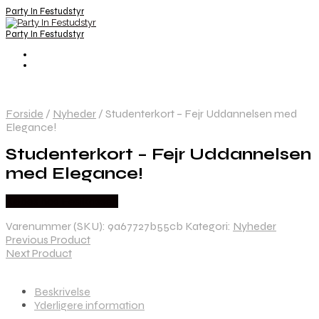
Party In Festudstyr
Party In Festudstyr
Forside
/
Nyheder
/
Studenterkort – Fejr Uddannelsen med
Elegance!
Studenterkort – Fejr Uddannelsen
med Elegance!
Købes hos Festkassen
Varenummer (SKU):
9a67727b55cb
Kategori:
Nyheder
Previous Product
Next Product
Beskrivelse
Yderligere information