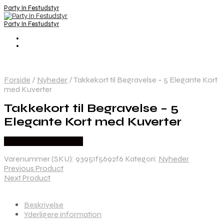
Party In Festudstyr
Party In Festudstyr
Forside
/
Nyheder
/
Takkekort til Begravelse – 5 Elegante Kort
med Kuverter
Takkekort til Begravelse – 5
Elegante Kort med Kuverter
Købes hos Festkassen
Varenummer (SKU):
93951f5692f6
Kategori:
Nyheder
Previous Product
Next Product
Beskrivelse
Yderligere information