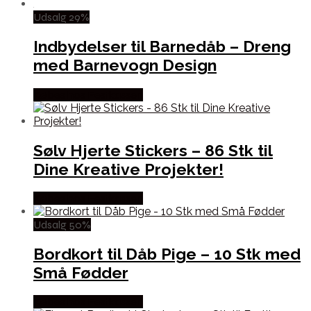
Udsalg 29%
Indbydelser til Barnedåb – Dreng
med Barnevogn Design
Købes hos Festkassen
Sølv Hjerte Stickers – 86 Stk til
Dine Kreative Projekter!
Købes hos Festkassen
Udsalg 50%
Bordkort til Dåb Pige – 10 Stk med
Små Fødder
Købes hos Festkassen