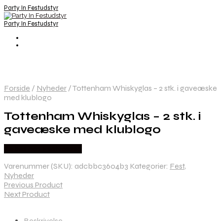
Party In Festudstyr
Party In Festudstyr
Forside
/
Nyheder
/
Tottenham Whiskyglas – 2 stk. i gaveæske
med klublogo
Tottenham Whiskyglas – 2 stk. i
gaveæske med klublogo
Købes hos Festkassen
Varenummer (SKU):
adcbbc3604b3
Kategorier:
Fest
,
Nyheder
Previous Product
Next Product
Beskrivelse