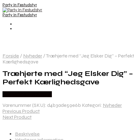
Party In Festudstyr
Party In Festudstyr
Forside
/
Nyheder
/
Træhjerte med “Jeg Elsker Dig” – Perfekt
Kærlighedsgave
Træhjerte med “Jeg Elsker Dig” –
Perfekt Kærlighedsgave
Købes hos Festkassen
Varenummer (SKU):
d4b3ade59e6b
Kategori:
Nyheder
Previous Product
Next Product
Beskrivelse
Yderligere information