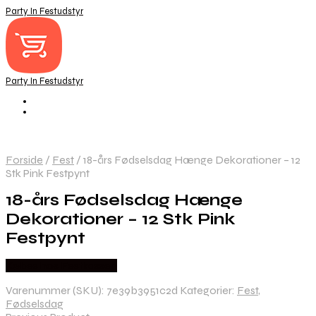
Party In Festudstyr
Party In Festudstyr
Forside
/
Fest
/
18-års Fødselsdag Hænge Dekorationer – 12
Stk Pink Festpynt
18-års Fødselsdag Hænge
Dekorationer – 12 Stk Pink
Festpynt
Købes hos Festkassen
Varenummer (SKU):
7e39b3951c2d
Kategorier:
Fest
,
Fødselsdag