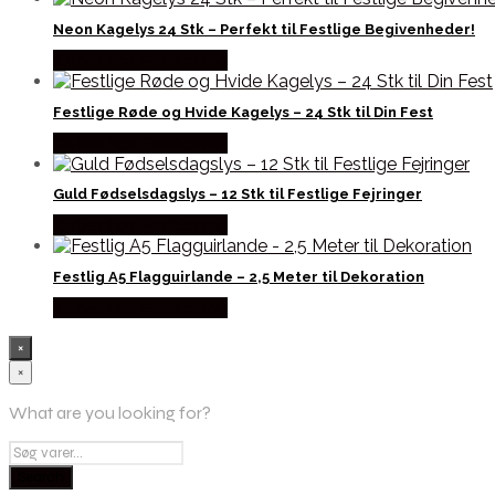
Neon Kagelys 24 Stk – Perfekt til Festlige Begivenheder!
Købes hos Festkassen
Festlige Røde og Hvide Kagelys – 24 Stk til Din Fest
Købes hos Festkassen
Guld Fødselsdagslys – 12 Stk til Festlige Fejringer
Købes hos Festkassen
Festlig A5 Flagguirlande – 2,5 Meter til Dekoration
Købes hos Festkassen
×
×
What are you looking for?