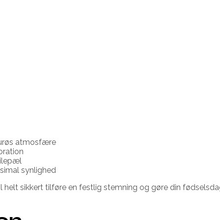
mourøs atmosfære
oration
milepæl
ksimal synlighed
helt sikkert tilføre en festlig stemning og gøre din fødselsd