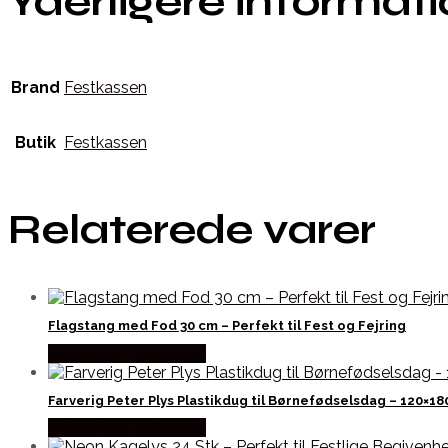
Yderligere informat
Brand
Festkassen
Butik
Festkassen
Relaterede varer
Flagstang med Fod 30 cm – Perfekt til Fest og Fejring
Købes hos Festkassen
Farverig Peter Plys Plastikdug til Børnefødselsdag – 120×18
Købes hos Festkassen