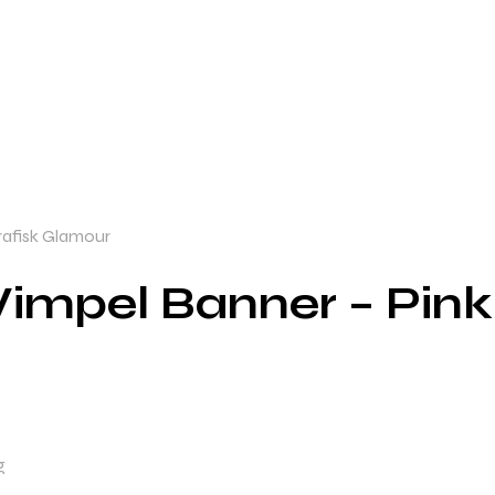
rafisk Glamour
impel Banner – Pink
g