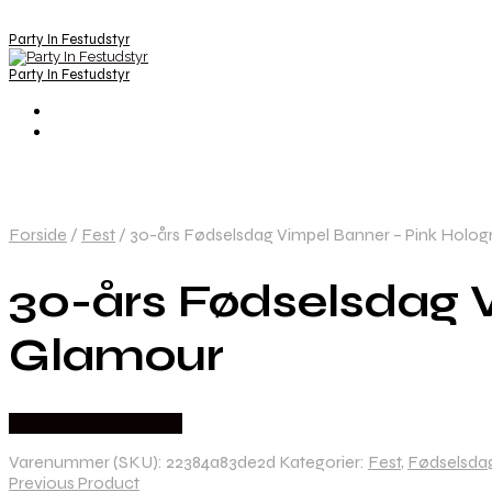
Party In Festudstyr
Party In Festudstyr
Forside
/
Fest
/
30-års Fødselsdag Vimpel Banner – Pink Holog
30-års Fødselsdag V
Glamour
Købes hos Festkassen
Varenummer (SKU):
22384a83de2d
Kategorier:
Fest
,
Fødselsda
Previous Product