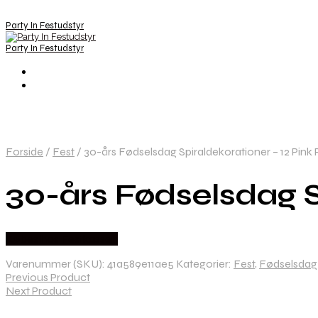
Party In Festudstyr
Party In Festudstyr
Forside
/
Fest
/
30-års Fødselsdag Spiraldekorationer – 12 Pink 
30-års Fødselsdag S
Købes hos Festkassen
Varenummer (SKU):
41a589e11ae5
Kategorier:
Fest
,
Fødselsdag
Previous Product
Next Product