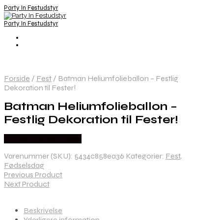
Party In Festudstyr
Party In Festudstyr
Forside
/
Fest
/
Batman Heliumfolieballon – Festlig
Dekoration til Fester!
Batman Heliumfolieballon –
Festlig Dekoration til Fester!
Købes hos Festkassen
Varenummer (SKU):
5434c858ea36
Kategorier:
Fest
,
Fødselsdag
Previous Product
Next Product
Beskrivelse
Yderligere information