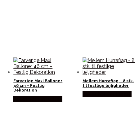
Farverige Maxi Balloner
Mellem Hurraflag – 8 stk.
46 cm – Festlig
til festlige lejligheder
Dekoration
Købes hos Festkassen
Købes hos Festkassen