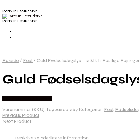
Party In Festudstyr
Party In Festudstyr
Forside
/
Fest
/
Guld Fødselsdagslys – 12 Stk til Festlige Fejringe
Guld Fødselsdagslys –
Købes hos Festkassen
Varenummer (SKU):
fe9ea6ce12b7
Kategorier:
Fest
,
Fødselsda
Previous Product
Next Product
Beskrivelse
Yderligere information