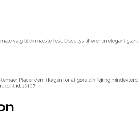
timale valg til din næste fest. Disse lys tilfører en elegant g
emaer. Placer dem i kagen for at gøre din fejring mindeværdig
Produkt id: 10107
ion