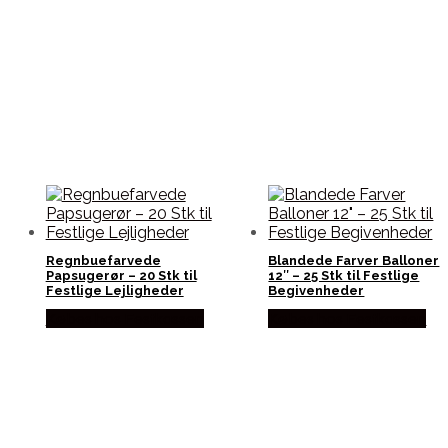
Regnbuefarvede
Blandede Farver Balloner
Papsugerør – 20 Stk til
12″ – 25 Stk til Festlige
Festlige Lejligheder
Begivenheder
Købes hos Festkassen
Købes hos Festkassen