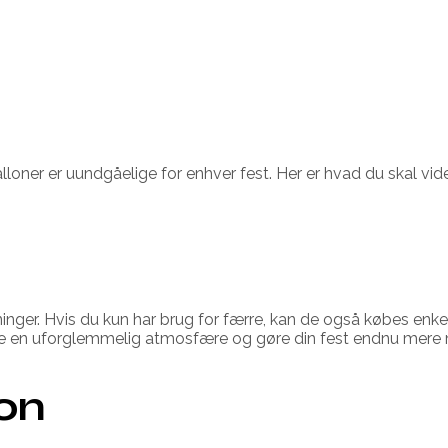
 balloner er uundgåelige for enhver fest. Her er hvad du skal vid
ninger. Hvis du kun har brug for færre, kan de også købes enkelt
kabe en uforglemmelig atmosfære og gøre din fest endnu mer
ion