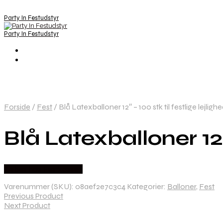
Party In Festudstyr
Party In Festudstyr
Forside
/
Fest
/
Blå Latexballoner 12″ – 100 stk til festlige lejligh
Blå Latexballoner 12″ 
Købes hos Festkassen
Varenummer (SKU):
08aef2e7c3c4
Kategorier:
Balloner
,
Fest
Previous Product
Next Product