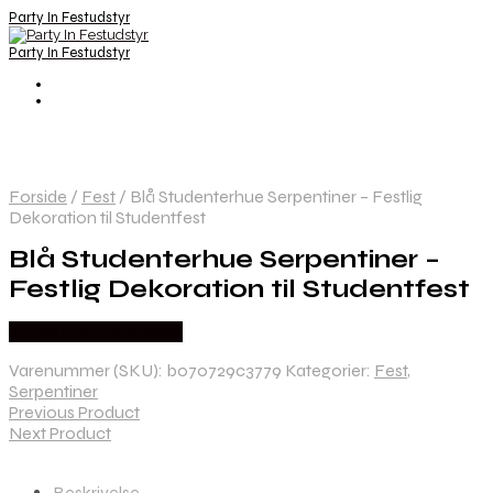
Party In Festudstyr
Party In Festudstyr
Forside
/
Fest
/
Blå Studenterhue Serpentiner – Festlig
Dekoration til Studentfest
Blå Studenterhue Serpentiner –
Festlig Dekoration til Studentfest
Købes hos Festkassen
Varenummer (SKU):
b070729c3779
Kategorier:
Fest
,
Serpentiner
Previous Product
Next Product
Beskrivelse