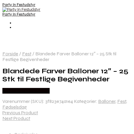
Party In Festudstyr
Party In Festudstyr
Forside
/
Fest
/
Blandede Farver Balloner 12″ – 25 Stk til
Festlige Begivenheder
Blandede Farver Balloner 12″ – 25
Stk til Festlige Begivenheder
Købes hos Festkassen
Varenummer (SKU):
3f823e74a1e4
Kategorier:
Balloner
,
Fest
,
Fødselsdag
Previous Product
Next Product