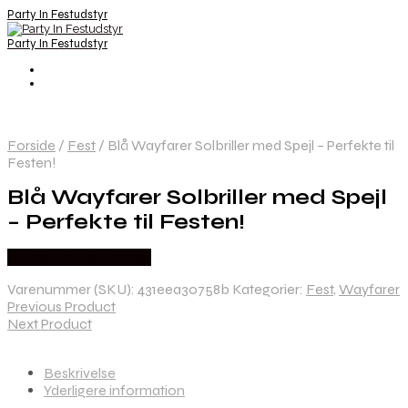
Party In Festudstyr
Party In Festudstyr
Forside
/
Fest
/
Blå Wayfarer Solbriller med Spejl – Perfekte til
Festen!
Blå Wayfarer Solbriller med Spejl
– Perfekte til Festen!
Købes hos Festkassen
Varenummer (SKU):
431eea30758b
Kategorier:
Fest
,
Wayfarer
Previous Product
Next Product
Beskrivelse
Yderligere information