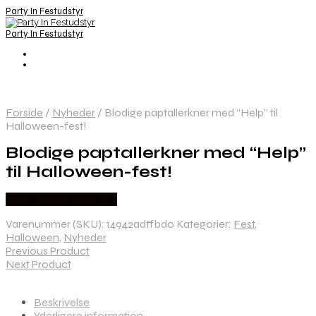
Party In Festudstyr
Party In Festudstyr
Forside
/
Nyheder
/
Blodige paptallerkner med “Help” til
Halloween-fest!
Blodige paptallerkner med “Help”
til Halloween-fest!
Købes hos Festkassen
Varenummer (SKU):
14942adffbd0
Kategorier:
Fest
,
Halloween
,
Nyheder
Previous Product
Next Product
Beskrivelse
Yderligere information