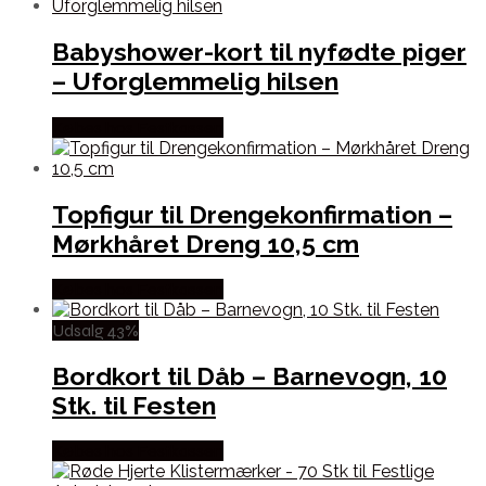
Babyshower-kort til nyfødte piger
– Uforglemmelig hilsen
Købes hos Festkassen
Topfigur til Drengekonfirmation –
Mørkhåret Dreng 10,5 cm
Købes hos Festkassen
Udsalg 43%
Bordkort til Dåb – Barnevogn, 10
Stk. til Festen
Købes hos Festkassen