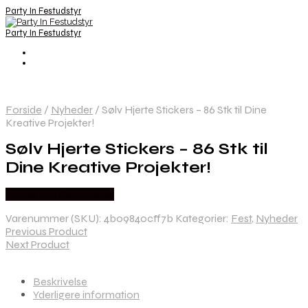
Party In Festudstyr
Party In Festudstyr
Forside
/
Nyheder
/
Sølv Hjerte Stickers – 86 Stk til Dine
Kreative Projekter!
Sølv Hjerte Stickers – 86 Stk til
Dine Kreative Projekter!
Købes hos Festkassen
Varenummer (SKU):
4b09840cff7b
Kategorier:
Fest
,
Nyheder
Previous Product
Next Product
Beskrivelse
Yderligere information