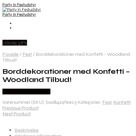
Party In Festudstyr
Party In Festudstyr
Udsalg 58%
Forside
/
Fest
/
Borddekorationer med Konfetti – Woodland
Tilbud!
Borddekorationer med Konfetti –
Woodland Tilbud!
Købes hos Festkassen
Varenummer (SKU):
bad8429feec3
Kategorier:
Fest
,
Konfetti
Previous Product
Next Product
Beskrivelse
Yderligere information