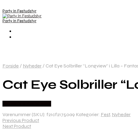
Party In Festudstyr
Party In Festudstyr
Forside
/
Nyheder
/
Cat Eye Solbriller “Longview” i Lilla – Fantas
Cat Eye Solbriller “L
Købes hos Festkassen
Varenummer (SKU):
f21cf21750a9
Kategorier:
Fest
,
Nyheder
Previous Product
Next Product