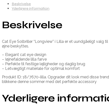
Beskrivelse
Yderligere information
Beskrivelse
Cat Eye Solbriller “Longview” i Lilla er et uundgåeligt valg t
øjne beskyttes.
– Elegant cat eye design
– Iøjnefaldende lilla farve
– Perfekte til festlige lejligheder og daglig brug
– Letvægtigt materiale for optimal komfort
Produkt ID: 18/7670-lilla. Opgrader dit look med disse trendy s
blikkene denne sommer med det perfekte accessory
Yderligere informat