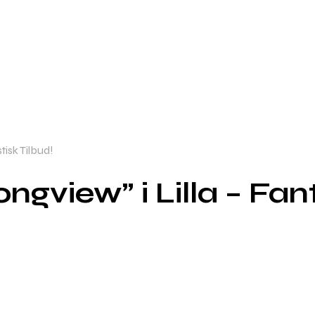
tisk Tilbud!
ongview” i Lilla – Fan