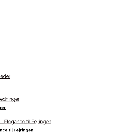
ger
ce til Fejringen