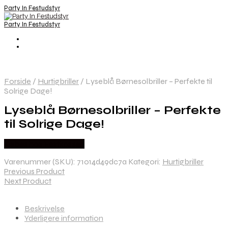
Party In Festudstyr
Party In Festudstyr
Forside
/
Hurtigbriller
/
Lyseblå Børnesolbriller – Perfekte til
Solrige Dage!
Lyseblå Børnesolbriller – Perfekte
til Solrige Dage!
Købes hos Festkassen
Varenummer (SKU):
71014d49dc7a
Kategori:
Hurtigbriller
Previous Product
Next Product
Beskrivelse
Yderligere information