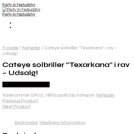
Party In Festudstyr
Party In Festudstyr
Forside
/
Nyheder
/
Cateye solbriller “Texarkana” i rav –
Udsalg!
Cateye solbriller “Texarkana” i rav
– Udsalg!
Købes hos Festkassen
Varenummer (SKU):
78fd039d67d2
Kategori:
Nyheder
Previous Product
Next Product
Beskrivelse
Yderligere information