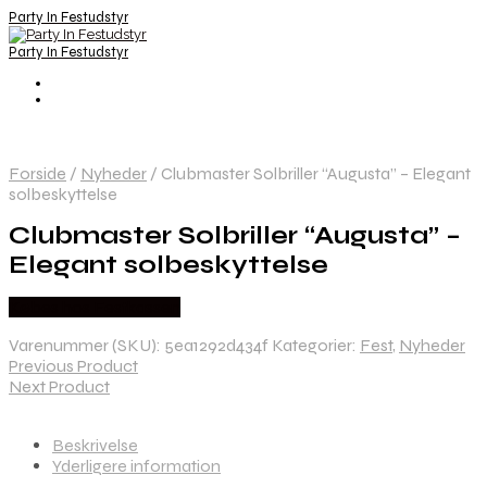
Party In Festudstyr
Party In Festudstyr
Forside
/
Nyheder
/
Clubmaster Solbriller “Augusta” – Elegant
solbeskyttelse
Clubmaster Solbriller “Augusta” –
Elegant solbeskyttelse
Købes hos Festkassen
Varenummer (SKU):
5ea1292d434f
Kategorier:
Fest
,
Nyheder
Previous Product
Next Product
Beskrivelse
Yderligere information