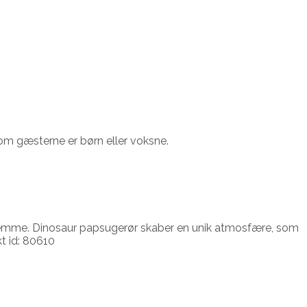
t om gæsterne er børn eller voksne.
derhjemme. Dinosaur papsugerør skaber en unik atmosfære, som
t id: 80610