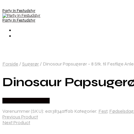
Party In Festudstyr
Party In Festudstyr
Forside
/
Sugerør
/
Dinosaur Papsugerør – 8 Stk. til Festlige Anl
Dinosaur Papsugerør 
Købes hos Festkassen
Varenummer (SKU):
ea13834affab
Kategorier:
Fest
,
Fødselsdag
Previous Product
Next Product