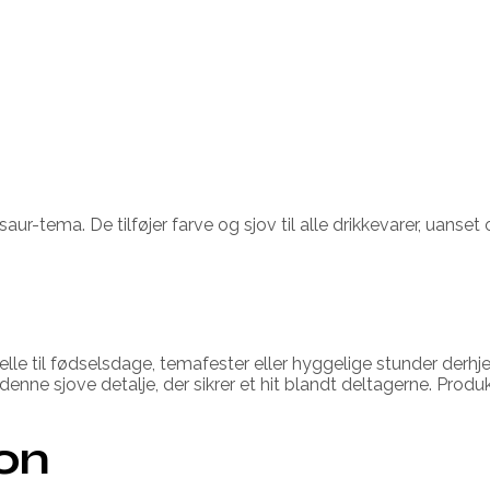
ur-tema. De tilføjer farve og sjov til alle drikkevarer, uanse
 ideelle til fødselsdage, temafester eller hyggelige stunder 
ne sjove detalje, der sikrer et hit blandt deltagerne. Produk
ion