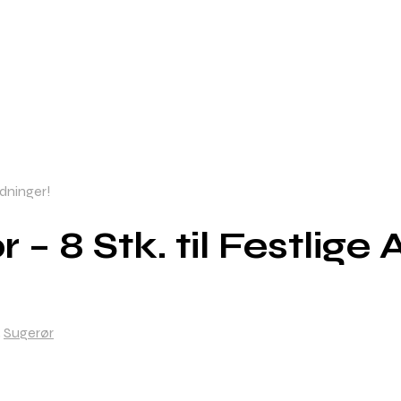
edninger!
– 8 Stk. til Festlige 
,
Sugerør