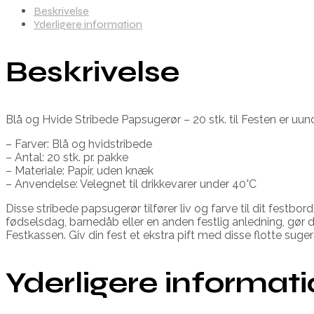
Beskrivelse
Yderligere information
Beskrivelse
Blå og Hvide Stribede Papsugerør – 20 stk. til Festen er uund
– Farver: Blå og hvidstribede
– Antal: 20 stk. pr. pakke
– Materiale: Papir, uden knæk
– Anvendelse: Velegnet til drikkevarer under 40°C
Disse stribede papsugerør tilfører liv og farve til dit fest
fødselsdag, barnedåb eller en anden festlig anledning, gør
Festkassen. Giv din fest et ekstra pift med disse flotte suge
Yderligere informat