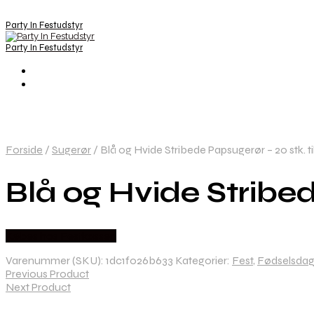
Party In Festudstyr
Party In Festudstyr
Forside
/
Sugerør
/
Blå og Hvide Stribede Papsugerør – 20 stk. ti
Blå og Hvide Stribed
Købes hos Festkassen
Varenummer (SKU):
1dc1f026b633
Kategorier:
Fest
,
Fødselsdag
Previous Product
Next Product