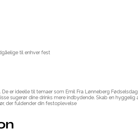
gåelige til enhver fest
bord. De er ideelle til temaer som Emil Fra Lønneberg Fødsels
 disse sugerør dine drinks mere indbydende. Skab en hyggelig
rør, der fuldender din festoplevelse
ion