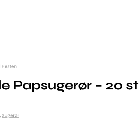
l Festen
e Papsugerør – 20 stk
,
Sugerør