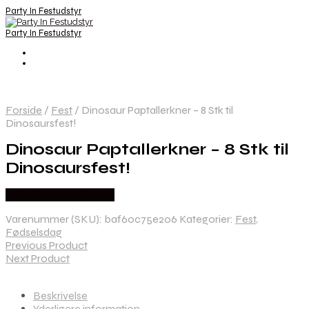
Party In Festudstyr
Party In Festudstyr
Forside
/
Fest
/
Dinosaur Paptallerkner – 8 Stk til
Dinosaursfest!
Dinosaur Paptallerkner – 8 Stk til
Dinosaursfest!
Købes hos Festkassen
Varenummer (SKU):
baf60c75e206
Kategorier:
Fest
,
Fødselsdag
Previous Product
Next Product
Beskrivelse
Yderligere information