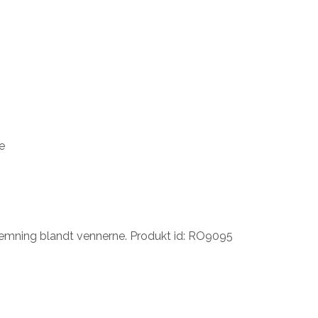
e
stemning blandt vennerne. Produkt id: RO9095