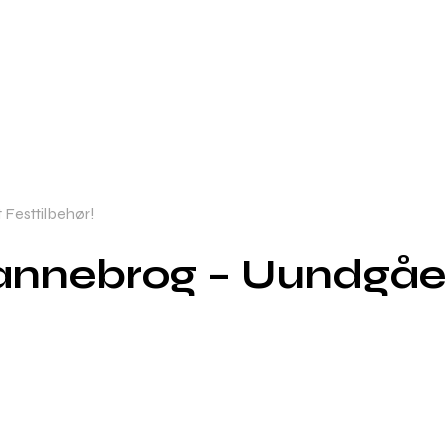
Festtilbehør!
nnebrog – Uundgåelig