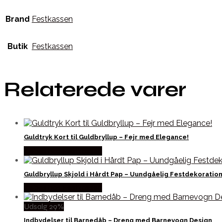
Brand
Festkassen
Butik
Festkassen
Relaterede varer
Guldtryk Kort til Guldbryllup – Fejr med Elegance!
Købes hos Festkassen
Guldbryllup Skjold i Hårdt Pap – Uundgåelig Festdekoration
Købes hos Festkassen
Udsalg 29%
Indbydelser til Barnedåb – Dreng med Barnevogn Design