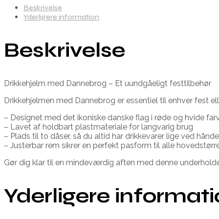
Beskrivelse
Yderligere information
Beskrivelse
Drikkehjelm med Dannebrog – Et uundgåeligt festtilbehør
Drikkehjelmen med Dannebrog er essentiel til enhver fest e
– Designet med det ikoniske danske flag i røde og hvide far
– Lavet af holdbart plastmateriale for langvarig brug
– Plads til to dåser, så du altid har drikkevarer lige ved hånd
– Justerbar rem sikrer en perfekt pasform til alle hovedstørr
Gør dig klar til en mindeværdig aften med denne underholde
Yderligere informat