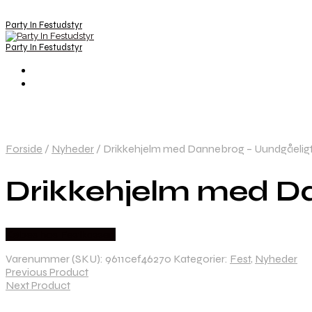
Party In Festudstyr
Party In Festudstyr
Forside
/
Nyheder
/
Drikkehjelm med Dannebrog – Uundgåeligt 
Drikkehjelm med Da
Købes hos Festkassen
Varenummer (SKU):
9611cef46270
Kategorier:
Fest
,
Nyheder
Previous Product
Next Product