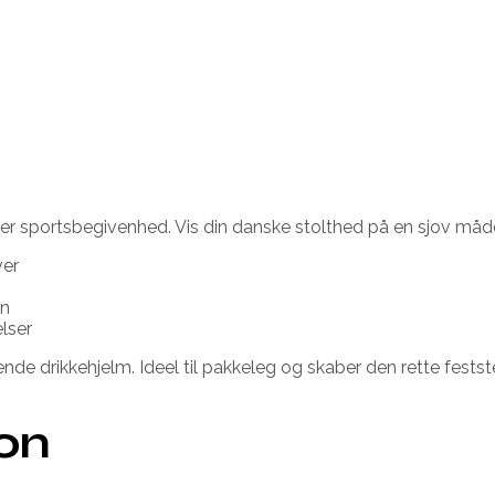
ller sportsbegivenhed. Vis din danske stolthed på en sjov måd
ver
en
elser
nde drikkehjelm. Ideel til pakkeleg og skaber den rette fest
ion