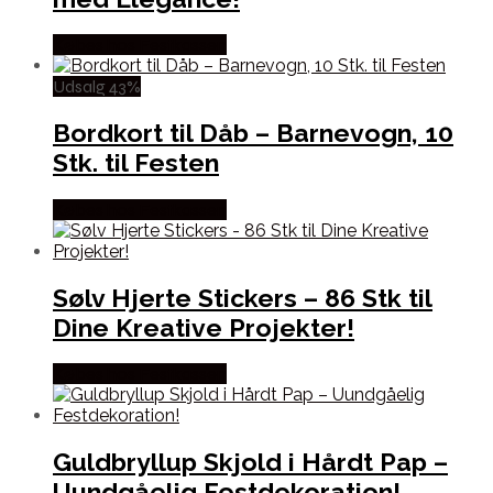
Købes hos Festkassen
Udsalg 43%
Bordkort til Dåb – Barnevogn, 10
Stk. til Festen
Købes hos Festkassen
Sølv Hjerte Stickers – 86 Stk til
Dine Kreative Projekter!
Købes hos Festkassen
Guldbryllup Skjold i Hårdt Pap –
Uundgåelig Festdekoration!