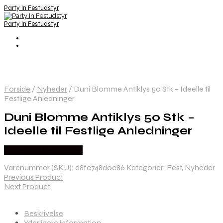
Party In Festudstyr
Party In Festudstyr
Forside
/
Nyheder
/
Duni Blomme Antiklys 50 Stk – Ideelle til
Festlige Anledninger
Duni Blomme Antiklys 50 Stk –
Ideelle til Festlige Anledninger
Købes hos Festkassen
Varenummer (SKU):
d8fc748d0c86
Kategorier:
Fest
,
Nyheder
Previous Product
Next Product
Beskrivelse
Yderligere information