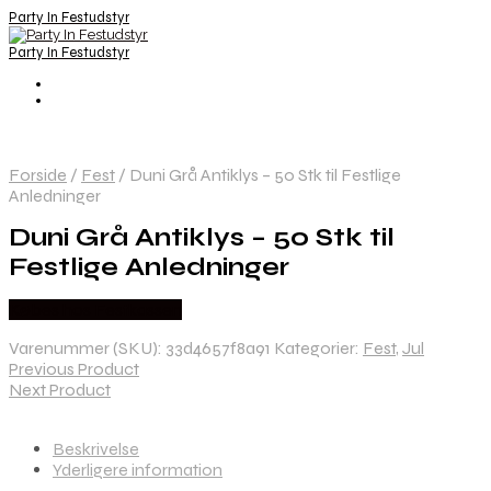
Party In Festudstyr
Party In Festudstyr
Forside
/
Fest
/
Duni Grå Antiklys – 50 Stk til Festlige
Anledninger
Duni Grå Antiklys – 50 Stk til
Festlige Anledninger
Købes hos Festkassen
Varenummer (SKU):
33d4657f8a91
Kategorier:
Fest
,
Jul
Previous Product
Next Product
Beskrivelse
Yderligere information