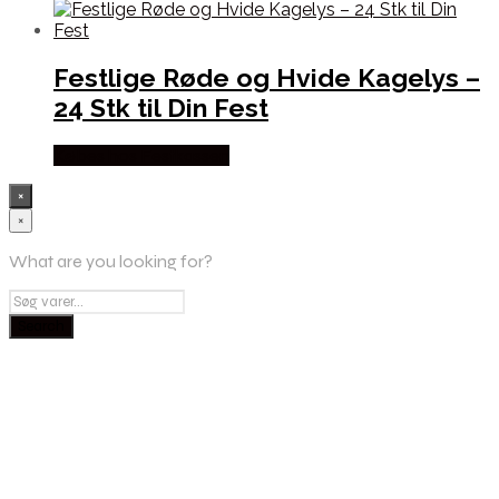
Festlige Røde og Hvide Kagelys –
24 Stk til Din Fest
Købes hos Festkassen
×
×
What are you looking for?