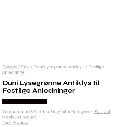
Forside
/
Fest
/
Duni Lysegrønne Antiklys til Festlige
Anledninger
Duni Lysegrønne Antiklys til
Festlige Anledninger
Købes hos Festkassen
Varenummer (SKU):
b4d81297b8e1
Kategorier:
Fest
,
Jul
Previous Product
Next Product