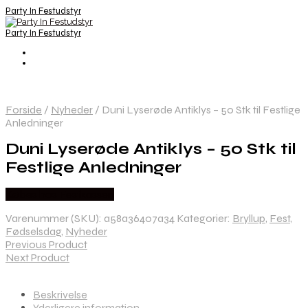
Party In Festudstyr
Party In Festudstyr
Forside
/
Nyheder
/
Duni Lyserøde Antiklys – 50 Stk til Festlige
Anledninger
Duni Lyserøde Antiklys – 50 Stk til
Festlige Anledninger
Købes hos Festkassen
Varenummer (SKU):
a58a36407a34
Kategorier:
Bryllup
,
Fest
,
Fødselsdag
,
Nyheder
Previous Product
Next Product
Beskrivelse
Yderligere information