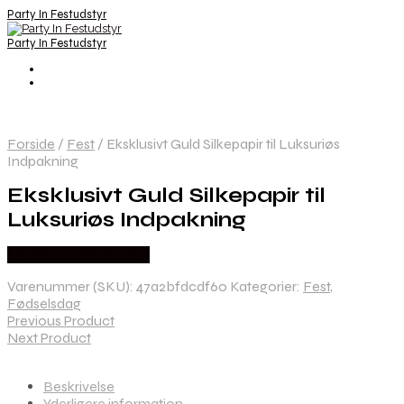
Party In Festudstyr
Party In Festudstyr
Forside
/
Fest
/
Eksklusivt Guld Silkepapir til Luksuriøs
Indpakning
Eksklusivt Guld Silkepapir til
Luksuriøs Indpakning
Købes hos Festkassen
Varenummer (SKU):
47a2bfdcdf60
Kategorier:
Fest
,
Fødselsdag
Previous Product
Next Product
Beskrivelse
Yderligere information