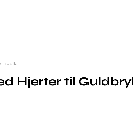
– 10 stk.
 Hjerter til Guldbryll