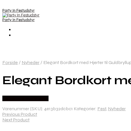
Party In Festudstyr
Party In Festudstyr
Forside
/
Nyheder
/
Elegant Bordkort med Hjerter til Guldbryllup 
Elegant Bordkort med
Købes hos Festkassen
Varenummer (SKU):
4e13b32dcbc1
Kategorier:
Fest
,
Nyheder
Previous Product
Next Product