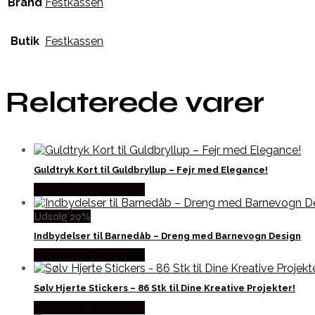
Brand
Festkassen
Butik
Festkassen
Relaterede varer
Guldtryk Kort til Guldbryllup – Fejr med Elegance!
Købes hos Festkassen
Udsalg 29%
Indbydelser til Barnedåb – Dreng med Barnevogn Design
Købes hos Festkassen
Sølv Hjerte Stickers – 86 Stk til Dine Kreative Projekter!
Købes hos Festkassen