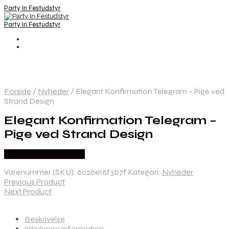
Party In Festudstyr
Party In Festudstyr
Forside
/
Nyheder
/
Elegant Konfirmation Telegram – Pige ved
Strand Design
Elegant Konfirmation Telegram –
Pige ved Strand Design
Købes hos Festkassen
Varenummer (SKU):
6c26e16f3b7f
Kategori:
Nyheder
Previous Product
Next Product
Beskrivelse
Yderligere information