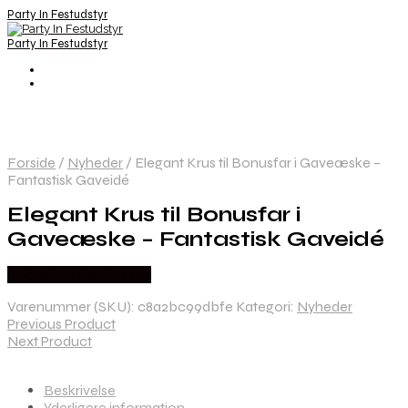
Party In Festudstyr
Party In Festudstyr
Forside
/
Nyheder
/
Elegant Krus til Bonusfar i Gaveæske –
Fantastisk Gaveidé
Elegant Krus til Bonusfar i
Gaveæske – Fantastisk Gaveidé
Købes hos Festkassen
Varenummer (SKU):
c8a2bc99dbfe
Kategori:
Nyheder
Previous Product
Next Product
Beskrivelse
Yderligere information