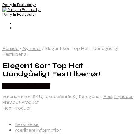
Party In Festudstyr
Party In Festudstyr
Forside
/
Nyheder
/
Elegant Sort Top Hat – Uundgåeligt
Festtilbehør!
Elegant Sort Top Hat –
Uundgåeligt Festtilbehør!
Købes hos Festkassen
Varenummer (SKU):
c4dea6666285
Kategorier:
Fest
,
Nyheder
Previous Product
Next Product
Beskrivelse
Yderligere information