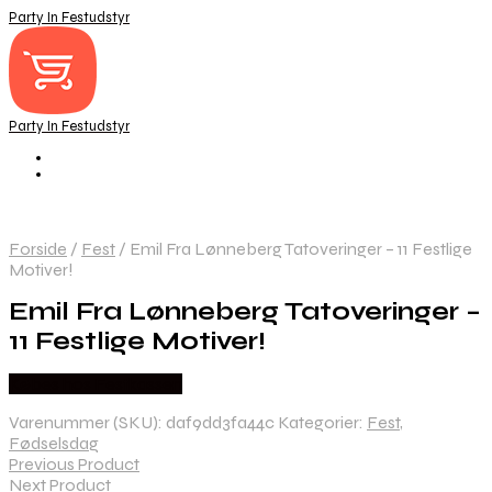
Party In Festudstyr
Party In Festudstyr
Forside
/
Fest
/
Emil Fra Lønneberg Tatoveringer – 11 Festlige
Motiver!
Emil Fra Lønneberg Tatoveringer –
11 Festlige Motiver!
Købes hos Festkassen
Varenummer (SKU):
daf9dd3fa44c
Kategorier:
Fest
,
Fødselsdag
Previous Product
Next Product