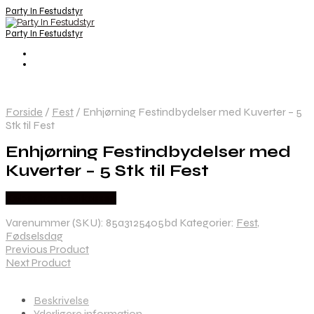
Party In Festudstyr
Party In Festudstyr
Forside
/
Fest
/
Enhjørning Festindbydelser med Kuverter – 5
Stk til Fest
Enhjørning Festindbydelser med
Kuverter – 5 Stk til Fest
Købes hos Festkassen
Varenummer (SKU):
85a3125405bd
Kategorier:
Fest
,
Fødselsdag
Previous Product
Next Product
Beskrivelse
Yderligere information