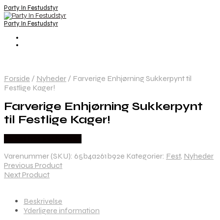
Party In Festudstyr
Party In Festudstyr
Forside
/
Nyheder
/
Farverige Enhjørning Sukkerpynt til
Festlige Kager!
Farverige Enhjørning Sukkerpynt
til Festlige Kager!
Købes hos Festkassen
Varenummer (SKU):
65b4a261b92e
Kategorier:
Fest
,
Nyheder
Previous Product
Next Product
Beskrivelse
Yderligere information