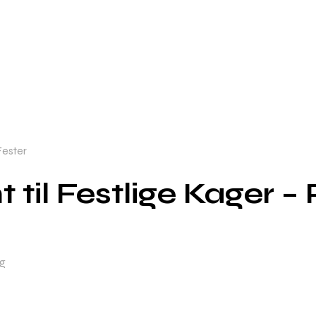
 Fester
 til Festlige Kager – 
g