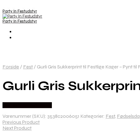
Party In Festudstyr
Party In Festudstyr
Forside
/
Fest
/
Gurli Gris Sukkerprint til Festlige Kager – Pynt til
Gurli Gris Sukkerprint
Købes hos Festkassen
Varenummer (SKU):
3538c2006051
Kategorier:
Fest
,
Fødselsda
Previous Product
Next Product