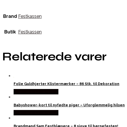
Brand
Festkassen
Butik
Festkassen
Relaterede varer
Folie Guldhjerter Klistermærker – 86 Stk. til Dekoration
Købes hos Festkassen
Babyshower-kort til nyfødte piger – Uforglemmelig hilsen
Købes hos Festkassen
Brandmand Sam Festblæsere – 8 sjove til børnefesten!