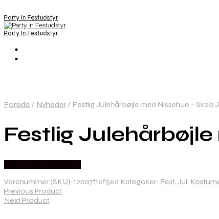
Party In Festudstyr
Party In Festudstyr
Forside
/
Nyheder
/
Festlig Julehårbøjle med Nissehue – Skab 
Festlig Julehårbøjl
Købes hos Festkassen
Varenummer (SKU):
12aa7f1ef56d
Kategorier:
Fest
,
Jul
,
Kostum
Previous Product
Next Product