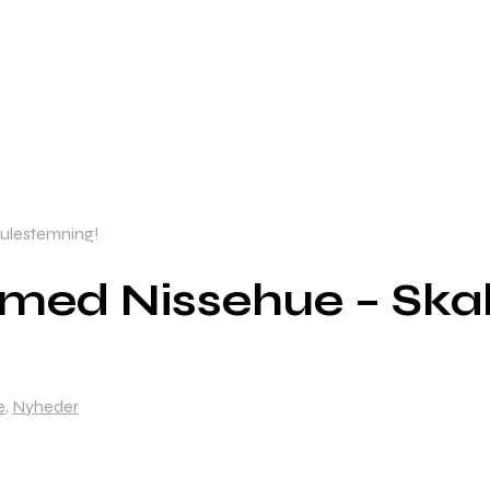
Julestemning!
e med Nissehue – Sk
e
,
Nyheder