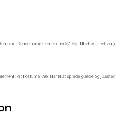
mning. Denne hårbøjle er et uundgåeligt tilbehør til enhver jul
t element i dit kostume. Vær klar til at sprede glæde og jules
ion