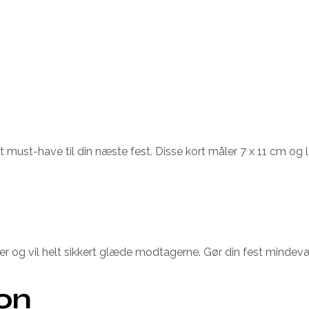
et must-have til din næste fest. Disse kort måler 7 x 11 cm o
lsner og vil helt sikkert glæde modtagerne. Gør din fest mindev
ion