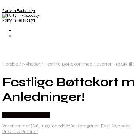
Party In Festudstyr
Party In Festudstyr
Forside
/
Nyheder
/
Festlige Bøttekort med Kuverter – 10 Stk til
Festlige Bøttekort m
Anledninger!
Købes hos Festkassen
Varenummer (SKU):
97fdecdd268c
Kategorier:
Fest
,
Nyheder
Previous Product