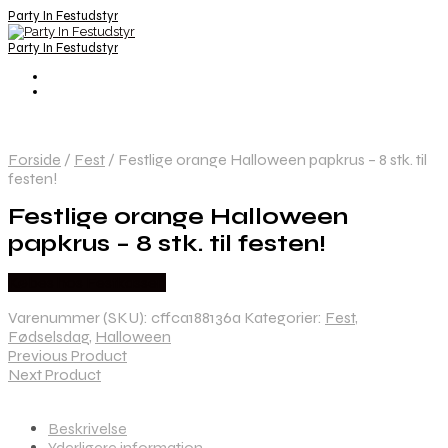
Party In Festudstyr
Party In Festudstyr
Forside
/
Fest
/
Festlige orange Halloween papkrus – 8 stk. til
festen!
Festlige orange Halloween
papkrus – 8 stk. til festen!
Købes hos Festkassen
Varenummer (SKU):
cffca188136a
Kategorier:
Fest
,
Fødselsdag
,
Halloween
Previous Product
Next Product
Beskrivelse
Yderligere information