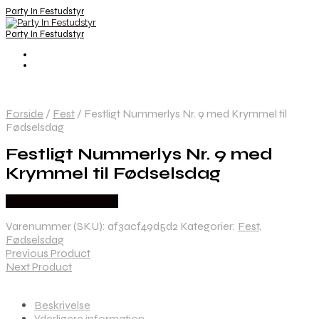
Party In Festudstyr
Party In Festudstyr
Forside
/
Fest
/
Festligt Nummerlys Nr. 9 med Krymmel til
Fødselsdag
Festligt Nummerlys Nr. 9 med
Krymmel til Fødselsdag
Købes hos Festkassen
Varenummer (SKU):
af3acf49d5d2
Kategorier:
Fest
,
Fødselsdag
Previous Product
Next Product
Beskrivelse
Yderligere information