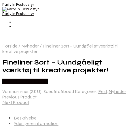
Party In Festudstyr
Party In Festudstyr
Forside
/
Nyheder
/
Fineliner Sort – Uundgåeligt værktøj til
kreative projekter!
Fineliner Sort – Uundgåeligt
værktøj til kreative projekter!
Købes hos Festkassen
Varenummer (SKU):
8cea6fd6b0dd
Kategorier:
Fest
,
Nyheder
Previous Product
Next Product
Beskrivelse
Yderligere information