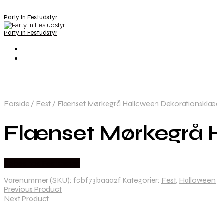
Party In Festudstyr
Party In Festudstyr
Forside
/
Fest
/
Flænset Mørkegrå Halloween Dekorationsklæde
Flænset Mørkegrå H
Købes hos Festkassen
Varenummer (SKU):
fcbf73baaa2f
Kategorier:
Fest
,
Halloween
Previous Product
Next Product