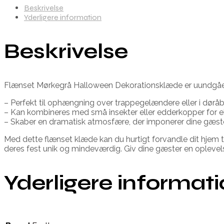
Beskrivelse
Yderligere information
Beskrivelse
Flænset Mørkegrå Halloween Dekorationsklæde er uundgåelig
– Perfekt til ophængning over trappegelændere eller i dørå
– Kan kombineres med små insekter eller edderkopper for 
– Skaber en dramatisk atmosfære, der imponerer dine gæst
Med dette flænset klæde kan du hurtigt forvandle dit hjem t
deres fest unik og mindeværdig. Giv dine gæster en oplevels
Yderligere informat