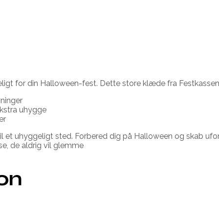
t for din Halloween-fest. Dette store klæde fra Festkassen
bninger
ekstra uhygge
er
il et uhyggeligt sted. Forbered dig på Halloween og skab ufo
e, de aldrig vil glemme
ion