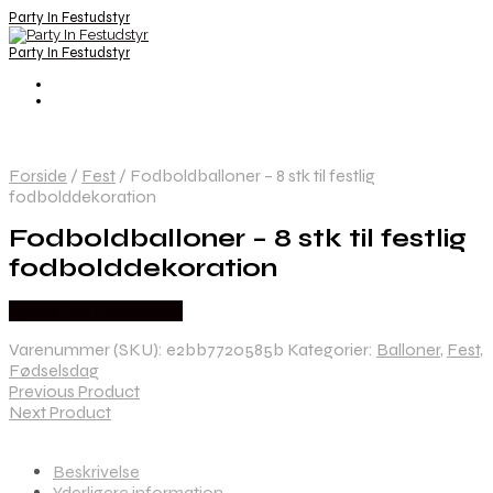
Party In Festudstyr
Party In Festudstyr
Forside
/
Fest
/
Fodboldballoner – 8 stk til festlig
fodbolddekoration
Fodboldballoner – 8 stk til festlig
fodbolddekoration
Købes hos Festkassen
Varenummer (SKU):
e2bb7720585b
Kategorier:
Balloner
,
Fest
,
Fødselsdag
Previous Product
Next Product
Beskrivelse
Yderligere information