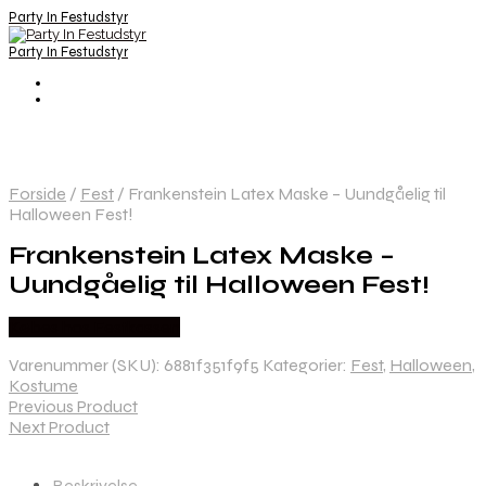
Party In Festudstyr
Party In Festudstyr
Forside
/
Fest
/
Frankenstein Latex Maske – Uundgåelig til
Halloween Fest!
Frankenstein Latex Maske –
Uundgåelig til Halloween Fest!
Købes hos Festkassen
Varenummer (SKU):
6881f351f9f5
Kategorier:
Fest
,
Halloween
,
Kostume
Previous Product
Next Product
Beskrivelse