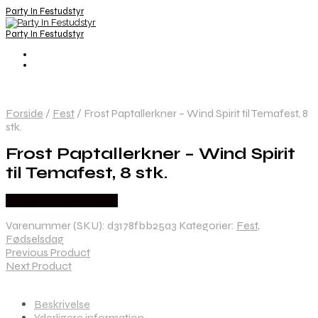
Party In Festudstyr
Party In Festudstyr
Forside
/
Fest
/
Frost Paptallerkner – Wind Spirit til Temafest, 8
stk.
Frost Paptallerkner – Wind Spirit
til Temafest, 8 stk.
Købes hos Festkassen
Varenummer (SKU):
d3178fbb25a3
Kategorier:
Fest
,
Fødselsdag
Previous Product
Next Product
Beskrivelse
Yderligere information