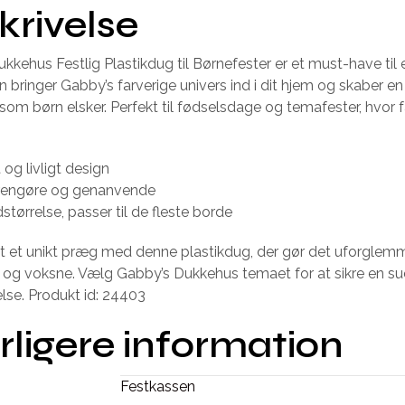
krivelse
kkehus Festlig Plastikdug til Børnefester er et must-have til
n bringer Gabby’s farverige univers ind i dit hjem og skaber e
som børn elsker. Perfekt til fødselsdage og temafester, hvor 
 og livligt design
rengøre og genanvende
størrelse, passer til de fleste borde
st et unikt præg med denne plastikdug, der gør det uforglemm
 og voksne. Vælg Gabby’s Dukkehus temaet for at sikre en s
lse. Produkt id: 24403
rligere information
Festkassen