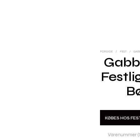
FORSIDE
/
FEST
/
GABB
Gabb
Festli
B
KØBES HOS FE
Varenummer (