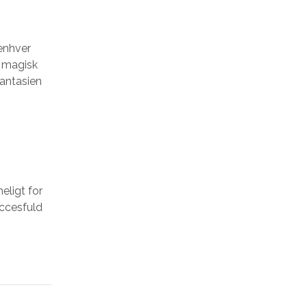
 enhver
n magisk
fantasien
eligt for
uccesfuld