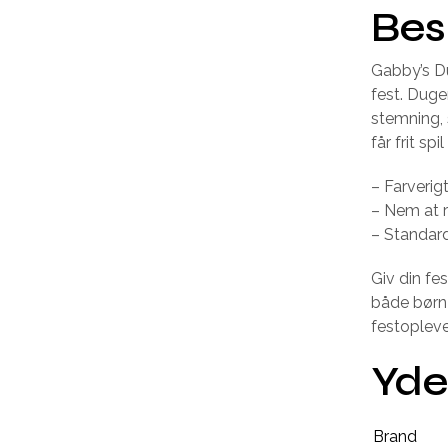
Bes
Gabby’s Du
fest. Duge
stemning, 
får frit spil
– Farverigt
– Nem at 
– Standard
Giv din fe
både børn
festopleve
Yde
Brand