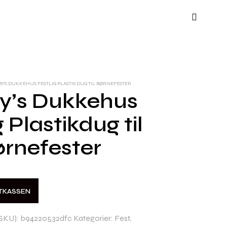
Y’S DUKKEHUS FESTLIG PLASTIKDUG TIL BØRNEFESTER
y’s Dukkehus
g Plastikdug til
ørnefester
STKASSEN
SKU):
b94220532dfc
Kategorier:
Fest
,